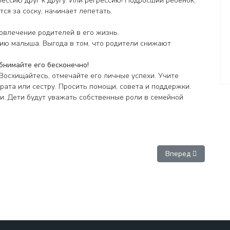
рессию друг к другу. Или регрессию! Подросший ребенок,
ся за соску, начинает лепетать.
овлечение родителей в его жизнь.
ию малыша. Выгода в том, что родители снижают
бнимайте его бесконечно!
 Восхищайтесь, отмечайте его личные успехи. Учите
ата или сестру. Просить помощи, совета и поддержки.
ии. Дети будут уважать собственные роли в семейной
Следующий: Это ст
Вперед