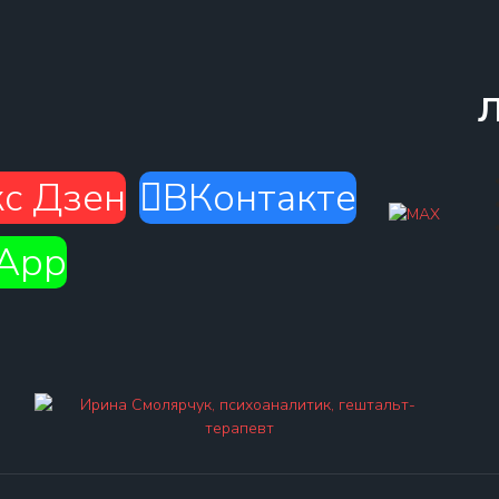
с Дзен
ВКонтакте
App