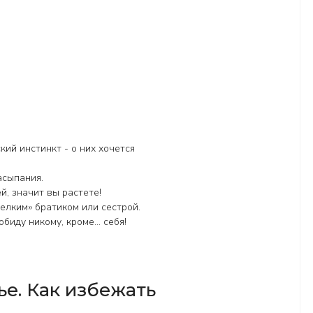
ий инстинкт - о них хочется
асыпания.
, значит вы растете!
елким» братиком или сестрой.
биду никому, кроме... себя!
е. Как избежать