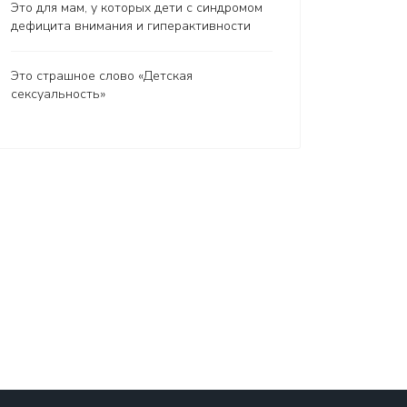
Это для мам, у которых дети с синдромом
дефицита внимания и гиперактивности
Это страшное слово «Детская
сексуальность»
рашное слово «Детская сексуальность»