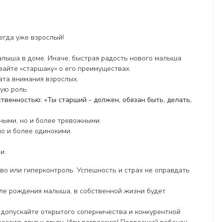
егда уже взрослый!
лыша в доме. Иначе, быстрая радость нового малыша
вайте «старшаку» о его преимуществах.
ата внимания взрослых.
ую роль.
твенностью: «Ты старший - должен, обязан быть, делать,
ными, но и более тревожными.
о и более одинокими.
и.
тво или гиперконтроль. Успешность и страх не оправдать
ле рождения малыша, в собственной жизни будет
 допускайте открытого соперничества и конкурентной