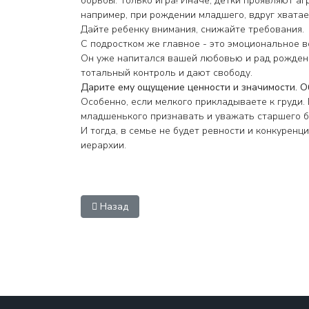
борьбы. Только игра! Иначе, детки проявляют аг
например, при рождении младшего, вдруг хватает
Дайте ребенку внимания, снижайте требования.
С подростком же главное - это эмоциональное в
Он уже напитался вашей любовью и рад рожден
тотальный контроль и дают свободу.
Дарите ему ощущение ценности и значимости. О
Особенно, если мелкого прикладываете к груди.
младшенького признавать и уважать старшего бр
И тогда, в семье не будет ревности и конкуренц
иерархии.
Предыдущий: Маменькин сынок
Назад