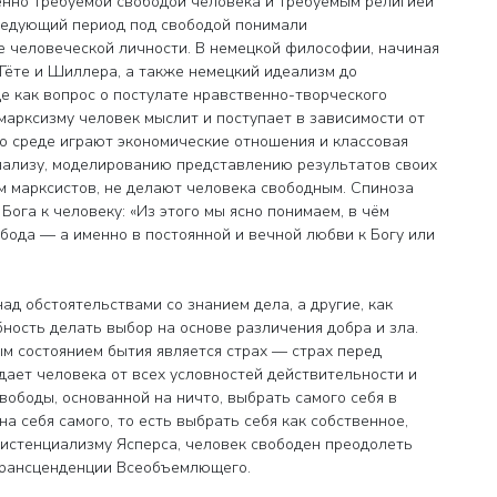
енно требуемой свободой человека и требуемым религией
следующий период под свободой понимали
 человеческой личности. В немецкой философии, начиная
 Гёте и Шиллера, а также немецкий идеализм до
е как вопрос о постулате нравственно-творческого
 марксизму человек мыслит и поступает в зависимости от
го среде играют экономические отношения и классовая
анализу, моделированию представлению результатов своих
м марксистов, не делают человека свободным. Спиноза
Бога к человеку: «Из этого мы ясно понимаем, в чём
обода — а именно в постоянной и вечной любви к Богу или
ад обстоятельствами со знанием дела, а другие, как
ность делать выбор на основе различения добра и зла.
м состоянием бытия является страх — страх перед
дает человека от всех условностей действительности и
вободы, основанной на ничто, выбрать самого себя в
а себя самого, то есть выбрать себя как собственное,
истенциализму Ясперса, человек свободен преодолеть
 трансценденции Всеобъемлющего.