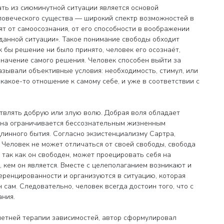
ать из сиюминутной ситуации является основой
ловеческого существа — широкий спектр возможностей в
ят от самоосознания, от его способности в воображении
данной ситуации». Такое понимание свободы обходит
 бы решение ни было принято, человек его осознаёт,
значение самого решения. Человек способен выйти за
азывали объективные условия: необходимость, стимул, или
 какое-то отношение к самому себе, и уже в соответствии с
влять добрую или злую волю. Добрая воля обладает
она ограничивается бессознательным жизненным
линного бытия. Согласно экзистенциализму Сартра,
. Человек не может отличаться от своей свободы, свобода
 так как он свободен, может проецировать себя на
, кем он является. Вместе с целеполаганием возникают и
еренцированности и организуются в ситуацию, которая
сам. Следовательно, человек всегда достоин того, что с
ания.
етней терапии зависимостей, автор сформулировал