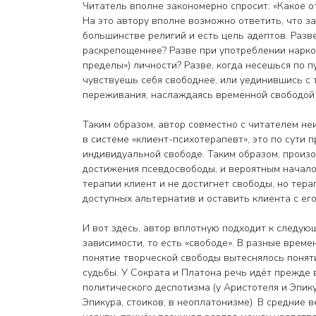
Читатель вполне закономерно спросит: «Какое 
На это автору вполне возможно ответить, что з
большинстве религий и есть цель адептов. Разв
раскрепощеннее? Разве при употреблении наркот
пределы») личности? Разве, когда несешься по 
чувствуешь себя свободнее, или уединившись с 
переживания, наслаждаясь временной свободой о
Таким образом, автор совместно с читателем не
в системе «клиент-психотерапевт», это по сути 
индивидуальной свободе. Таким образом, произо
достижения псевдосвободы, и вероятным началом
терапии клиент и не достигнет свободы, но тер
доступных альтернатив и оставить клиента с ег
И вот здесь, автор вплотную подходит к следу
зависимости, то есть «свободе». В разные врем
понятие творческой свободы вытеснялось поняти
судьбы. У Сократа и Платона речь идёт прежде в
политического деспотизма (у Аристотеля и Эпику
Эпикура, стоиков, в неоплатонизме). В средние 