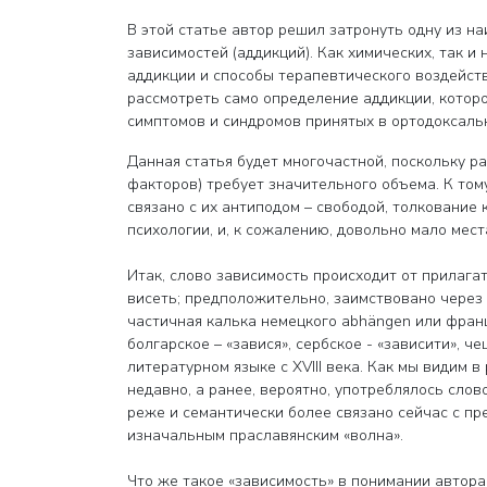
В этой статье автор решил затронуть одну из н
зависимостей (аддикций). Как химических, так и
аддикции и способы терапевтического воздейст
рассмотреть само определение аддикции, котор
симптомов и синдромов принятых в ортодоксаль
Данная статья будет многочастной, поскольку р
факторов) требует значительного объема. К том
связано с их антиподом – свободой, толкование
психологии, и, к сожалению, довольно мало мест
Итак, слово зависимость происходит от прилагат
висеть; предположительно, заимствовано через 
частичная калька немецкого abhängen или францу
болгарское – «завися», сербское - «зависити», че
литературном языке с XVIII века. Как мы видим 
недавно, а ранее, вероятно, употреблялось слов
реже и семантически более связано сейчас с пр
изначальным праславянским «волна».
Что же такое «зависимость» в понимании автора 