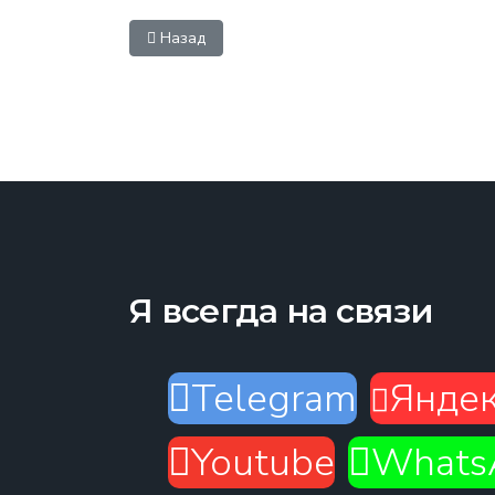
Предыдущий: Наркомания и алкоголизм. Памят
Назад
Я всегда на связи
Telegram
Яндек
Youtube
Whats