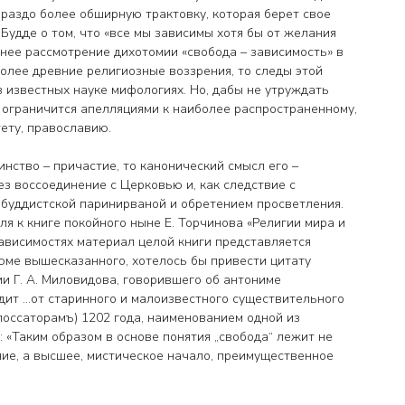
раздо более обширную трактовку, которая берет свое
Будде о том, что «все мы зависимы хотя бы от желания
внее рассмотрение дихотомии «свобода – зависимость» в
более древние религиозные воззрения, то следы этой
 известных науке мифологиях. Но, дабы не утруждать
 ограничится апелляциями к наиболее распространенному,
ету, православию.
нство – причастие, то канонический смысл его –
ез воссоединение с Церковью и, как следствие с
 буддистской паринирваной и обретением просветления.
 к книге покойного ныне Е. Торчинова «Религии мира и
зависимостях материал целой книги представляется
юме вышесказанного, хотелось бы привести цитату
и Г. А. Миловидова, говорившего об антониме
одит …от старинного и малоизвестного существительного
глоссаторамъ) 1202 года, наименованием одной из
д: «Таким образом в основе понятия „свобода“ лежит не
ие, а высшее, мистическое начало, преимущественное