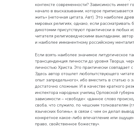
контексте современности? Зависимость имеет го
начало в высказывании, которое приписывается 
жить» (неточная цитата, Авт). Это наиболее дре
мировых религиях, однако, если рассматривать 
дихотомии присутствуют практически в любых из
читателя религиоведческими выкладками, автор
и наиболее имманентному российскому менталит
Если взять наиболее значимое литургическое таи
трансценденция личности до уровня Творца, чер
личностью Христа. Это практически совпадает с
Здесь автор отошлет любопытствующего читателя
опыт запредельного», ибо вместить в статью о 
достаточно сложным. И в качестве краткого рез
инспектора народных училищ Орловской губерни
зависимости – «свободе»: «данное слово происх
своба, что служило, по чешским толкователям (
языческих богинь», в связи с чем он делал выво
конкретное какое-либо впечатление или ощущен
право, свойственное божеству».