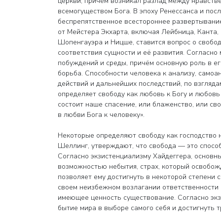
церкви, причём возникал разлад между нравств
всемогуществом Бога. В эпоху Ренессанса и по
беспрепятственное всестороннее развертывание
от Мейстера Экхарта, включая Лейбница, Канта,
Шопенгауэра и Ницше, ставится вопрос о свобод
соответствия сущности и её развития. Согласно
побуждений и среды, причём основную роль в е
борьба. Способности человека к анализу, само
действий и дальнейших последствий, по взгляда
определяет свободу как любовь к Богу и любовь 
состоит наше спасение, или блаженство, или св
в любви Бога к человеку».
Некоторые определяют свободу как господство н
Шеллинг, утверждают, что свобода — это способ
Согласно экзистенциализму Хайдеггера, основны
возможностью небытия, страх, который освобож
позволяет ему достигнуть в некоторой степени с
своем неизбежном возлагании ответственности н
имеющее ценность существование. Согласно экз
бытие мира в выборе самого себя и достигнуть