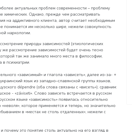
аиболее актуальных проблем современности – проблему
 не химических. Однако, прежде чем рассматривать
вия на аддиктивного клиента, автор считает необходимым
ое понимается им несколько шире, нежели совокупность
ной наркологии.
ассмотрение природы зависимостей (этиологических
у же рассмотрение зависимостей будет очень тесно
 которой так же занимало много места в философии,
а в психиатрии.
ельного «зависимый» и глагола «зависеть», далее из-за- +
украинский язык из западно–славянской группы языков,
зского dépendre (оба слова связаны с «висеть»); сравним:
шское - «záviseti». Слово зависеть встречается в русском
в русском языке «зависимость» появилась относительно
о «неволя», которое применяется и теперь, но значительно
ебыванием в «местах не столь отдаленных», нежели с
и почему это понятие столь актуально на его взгляд в