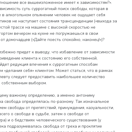
отношение все вышеизложенное имеет к зависимостям?».
ависимость суть суррогатный поиск свободы, которая в
е в алкогольном опьянении человек не ощущает себя
иков не наступает состояния трансценденции («выхода за
пустой трассе на машине с высокой скоростью не
тортом вечером на кухне не погружаешься в свои
т домочадцев («Дайте поесть спокойно, наконец!»)?
избежно придет к выводу, что избавление от зависимости
приведение клиента к состоянию его собственной,
йдет редукция влечения к суррогатным способам
 «делания себя» клиентом. Может статься, что в рамках
апевту следует предоставить наибольшее количество
о собственным выбором.
ющему важному определению, а именно антониму
ена свобода определялась по-разному. Так изначальное
ем свободы от препятствий, принуждения, казуальности,
сего о свободе в судьбе, затем о свободе от
ра) и о бедствиях человеческого существования (у
века подразумевалась свобода от греха и проклятие