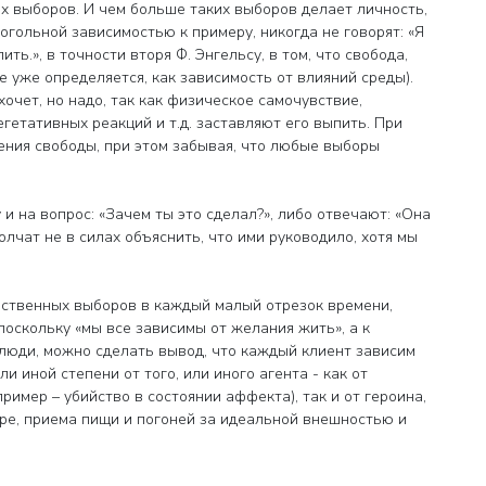
х выборов. И чем больше таких выборов делает личность,
когольной зависимостью к примеру, никогда не говорят: «Я
ить.», в точности вторя Ф. Энгельсу, в том, что свобода,
е уже определяется, как зависимость от влияний среды).
очет, но надо, так как физическое самочувствие,
етативных реакций и т.д. заставляют его выпить. При
ения свободы, при этом забывая, что любые выборы
и на вопрос: «Зачем ты это сделал?», либо отвечают: «Она
олчат не в силах объяснить, что ими руководило, хотя мы
бственных выборов в каждый малый отрезок времени,
поскольку «мы все зависимы от желания жить», а к
 люди, можно сделать вывод, что каждый клиент зависим
ли иной степени от того, или иного агента - как от
имер – убийство в состоянии аффекта), так и от героина,
оре, приема пищи и погоней за идеальной внешностью и