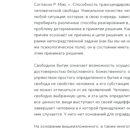
Согласно Р. Мэю, «…Способность трансцендиров
человеческой свободы. Уникальное качество че
любой ситуации, которые, в свою очередь, завис
перебирать различные способы реагирования в 
проблему детерминизма в принятии решения. Как
причём осознаёт не причины и цели решения, а 
рамки непосредственной задачи (как бы мы ни н
же психологическое поле), он в состоянии иметь
этим принимать решение.
Свободное бытие означает возможность осущест
достоверностью безусловного, божественного; 
упрямством простого определённого бытия и под
свобода не свойство человека, а его субстанция
не может отличаться от её проявлений. Человек,
свободно выбранную цель, и эта цель определит
все ценности, вещи выступают из своей недифф
завершает человека и к которой принадлежит он 
ним случается. У него нет оснований для оправд
На основании вышеизложенного, а также многол