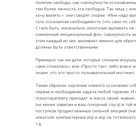
понятие свободы, как совокупности осознаваемы
тем более личность эта свободна. Так лица с ал
хочу выпить.», они говорят скорее: «Мне надо вып
суть осознанная необходимость (что само по себ
Стало быть, изначально алкоголик выпивать не х
сниженный эмоциональный фон, совокупность вег
этом каждый из них, выпивает именно для обрет
должны быть ответственными.
Примерно так же дети, которые сломали игрушку 
сама сломалась», или «Просто так», либо вовсе м
знаем, что это просто познавательный инстинкт.
Таким образом, научение клиента осознанию со
первая и необходимая задача любой терапии. И 
психотерапевту приходят, в массе своей, живые
(не менее зависим и ваш покорный слуга) в той и
поступков продиктованных сильной эмоцией (напр
алкоголя, компьютерных игр и игр на тотализат
т.д.