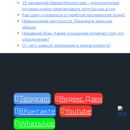
19 заповедей Марии Монтессори - для родителей,
которые нужно перечитывать хотя бы раз в год
Как сыну оторваться от дряблой материнской груди?
Невыносимая жестокость. Маньяки в женском
образе
Неравный брак. Какие отношения попадают под это
определение?
От чего зависят изменения в жизни клиента?
Я всегда на связи
Telegram
Яндекс Дзен
ВКонтакте
Youtube
WhatsApp