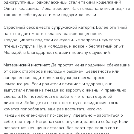
одногруппницы, одноклассницы стали такими кошелками?!
Одна я красавица! Ирка Боровик! Как психоаналитик знаю, что
так-же о себе думают и мои подруги-кошелки.
Страстный секс вместо супружеской каторги:
Более опытный
партнер дает мастер-классы, раскрепощенность,
«подращивает» под свои сексуальные запросы неумелого
птенца-супруга. Ну, а молодому, и вовсе - бесплатный опыт.
Молодой, в благодарность, дарит новизну ощущений.
Материнский инстинкт:
Да простят меня подружки, сбежавшие
от своих старперов к молодым рысакам. Бездетность или
завершенная родительская функция всегда просят
компенсации. Если родители психически здоровы, они
выпустили племя из гнезда во взрослую жизнь. И правильно
сделали. Но, потребность в заботе - это часть зрелой
личности. Либо, дети не соответствуют ожиданиям, тогда,
хочется попробовать еще раз воспитать кого-то.
Каждый компенсирует по-своему: Идеально – заботиться о
себе, партнере. Встречаться с внуками, завести собачку. Если
возрастная женщина осталась без партнера полна сил и