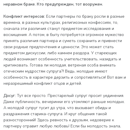
неравном браке. Кто предупрежден, тот вооружен.
Конфликт интересов:
Если партнеры по браку росли в разные
времена, в разных культурах, религиозных конфессиях, то,
сначала эти различия станут предметом исследования и
восхищения. А потом, в быту потребуется огромное мужество
принять различия партнера и суметь сохранить и привнести
свои родные предпочтения и ценности. Это может стать
предметом дискуссии, либо камнем раздора. У стареющих
людей возникает особенность учительствовать, назидать и
критиковать. Готова ли молодая, ветреная особа внимать
отеческим мудростям супруга?! Ведь, молодые имеют
особенность в характере дерзить и сопротивляться! Вот вам и
неразрешимый конфликт отцов и детей.
Досуг:
Тут все просто. Престарелый супруг просит уединения.
Даже публичность, вечеринки его утомляют раньше молодых.
А молодой супруг тусит до утра, что вызывает обиды и
раздражения старика-супруга. И круг общения такой
разносторонний! Здесь ревность к друзьям, недоверие к
партнеру отравит любую любовь! Если бы молодость знала,