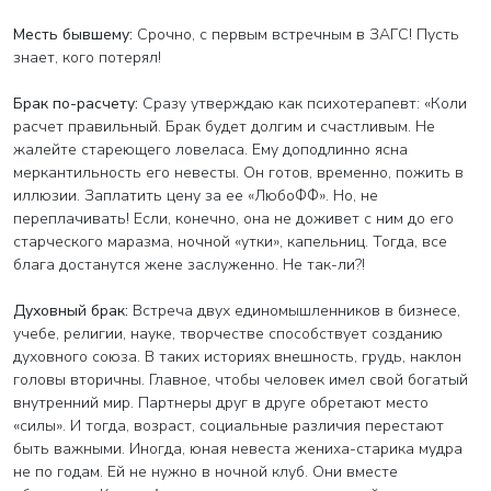
Месть бывшему:
Срочно, с первым встречным в ЗАГС! Пусть
знает, кого потерял!
Брак по-расчету:
Сразу утверждаю как психотерапевт: «Коли
расчет правильный. Брак будет долгим и счастливым. Не
жалейте стареющего ловеласа. Ему доподлинно ясна
меркантильность его невесты. Он готов, временно, пожить в
иллюзии. Заплатить цену за ее «ЛюбоФФ». Но, не
переплачивать! Если, конечно, она не доживет с ним до его
старческого маразма, ночной «утки», капельниц. Тогда, все
блага достанутся жене заслуженно. Не так-ли?!
Духовный брак:
Встреча двух единомышленников в бизнесе,
учебе, религии, науке, творчестве способствует созданию
духовного союза. В таких историях внешность, грудь, наклон
головы вторичны. Главное, чтобы человек имел свой богатый
внутренний мир. Партнеры друг в друге обретают место
«силы». И тогда, возраст, социальные различия перестают
быть важными. Иногда, юная невеста жениха-старика мудра
не по годам. Ей не нужно в ночной клуб. Они вместе