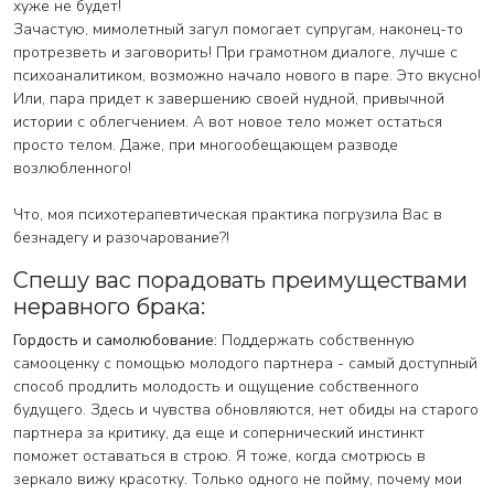
хуже не будет!
Зачастую, мимолетный загул помогает супругам, наконец-то
протрезветь и заговорить! При грамотном диалоге, лучше с
психоаналитиком, возможно начало нового в паре. Это вкусно!
Или, пара придет к завершению своей нудной, привычной
истории с облегчением. А вот новое тело может остаться
просто телом. Даже, при многообещающем разводе
возлюбленного!
Что, моя психотерапевтическая практика погрузила Вас в
безнадегу и разочарование?!
Спешу вас порадовать преимуществами
неравного брака:
Гордость и самолюбование:
Поддержать собственную
самооценку с помощью молодого партнера - самый доступный
способ продлить молодость и ощущение собственного
будущего. Здесь и чувства обновляются, нет обиды на старого
партнера за критику, да еще и сопернический инстинкт
поможет оставаться в строю. Я тоже, когда смотрюсь в
зеркало вижу красотку. Только одного не пойму, почему мои