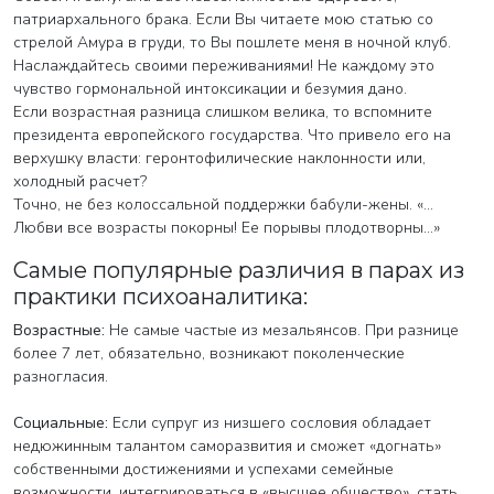
патриархального брака. Если Вы читаете мою статью со
стрелой Амура в груди, то Вы пошлете меня в ночной клуб.
Наслаждайтесь своими переживаниями! Не каждому это
чувство гормональной интоксикации и безумия дано.
Если возрастная разница слишком велика, то вспомните
президента европейского государства. Что привело его на
верхушку власти: геронтофилические наклонности или,
холодный расчет?
Точно, не без колоссальной поддержки бабули-жены. «…
Любви все возрасты покорны! Ее порывы плодотворны…»
Самые популярные различия в парах из
практики психоаналитика:
Возрастные:
Не самые частые из мезальянсов. При разнице
более 7 лет, обязательно, возникают поколенческие
разногласия.
Социальные:
Если супруг из низшего сословия обладает
недюжинным талантом саморазвития и сможет «догнать»
собственными достижениями и успехами семейные
возможности, интегрироваться в «высшее общество», стать