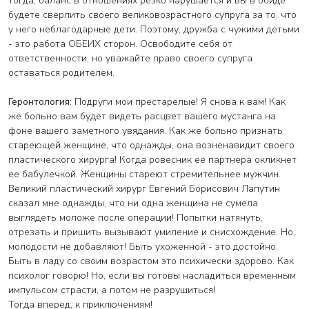
тогда, баланс в отношениях резко нарушается и вы в обиде
будете сверлить своего великовозрастного супруга за то, что
у него неблагодарные дети. Поэтому, дружба с чужими детьми
- это работа ОБЕИХ сторон. Освободите себя от
ответственности, но уважайте право своего супруга
оставаться родителем.
Геронтология:
Подруги мои престарелые! Я снова к вам! Как
же больно вам будет видеть расцвет вашего мустанга на
фоне вашего заметного увядания. Как же больно признать
стареющей женщине, что однажды, она возненавидит своего
пластического хирурга! Когда ровесник ее партнера окликнет
ее бабулечкой. Женщины стареют стремительнее мужчин.
Великий пластический хирург Евгений Борисович Лапутин
сказал мне однажды, что ни одна женщина не сумела
выглядеть моложе после операции! Попытки натянуть,
отрезать и пришить вызывают умиление и снисхождение. Но,
молодости не добавляют! Быть ухоженной - это достойно.
Быть в ладу со своим возрастом это психически здорово. Как
психолог говорю! Но, если вы готовы насладиться временным
импульсом страсти, а потом не разрушиться!
Тогда вперед, к приключениям!