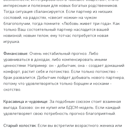
интересным и полезным для новых богатых родственников.
Тогда ситуация сбалансируется. Если партнер из низших
сословий, на радостях, «свесит ножки» на чужом
благополучии, тогда помните: «Любовь живет три года». Как
только Ваш состоятельный партнер насладится вашей
новизной, новым телом, ему тотчас потребуется новая
игрушка.
Финансовые:
Очень нестабильный прогноз. Либо
уравниваться в доходах, либо компенсировать иными
ценностями. Например: он - добытчик, она - создает домашний
комфорт, растит себя и потомство. Если только потомство -
брак развалится. Добытчик пойдет добывать нового партнера,
потому что удовлетворяться только борщем и носками -
скотство.
Красавица и чудовище:
За подобным союзом стоит взаимная
выгода. Базово: он ее купил или БДСМ-модель. Если каждый
удовлетворяет свою потребность прогноз благоприятный.
Старый холостяк:
Если вы встретили возрастного жениха или