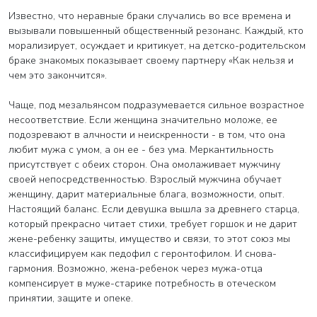
Известно, что неравные браки случались во все времена и
вызывали повышенный общественный резонанс. Каждый, кто
морализирует, осуждает и критикует, на детско-родительском
браке знакомых показывает своему партнеру «Как нельзя и
чем это закончится».
Чаще, под мезальянсом подразумевается сильное возрастное
несоответствие. Если женщина значительно моложе, ее
подозревают в алчности и неискренности - в том, что она
любит мужа с умом, а он ее - без ума. Меркантильность
присутствует с обеих сторон. Она омолаживает мужчину
своей непосредственностью. Взрослый мужчина обучает
женщину, дарит материальные блага, возможности, опыт.
Настоящий баланс. Если девушка вышла за древнего старца,
который прекрасно читает стихи, требует горшок и не дарит
жене-ребенку защиты, имущество и связи, то этот союз мы
классифицируем как педофил с геронтофилом. И снова-
гармония. Возможно, жена-ребенок через мужа-отца
компенсирует в муже-старике потребность в отеческом
принятии, защите и опеке.