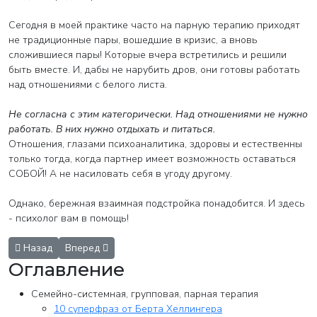
Сегодня в моей практике часто на парную терапию приходят
не традиционные пары, вошедшие в кризис, а вновь
сложившиеся пары! Которые вчера встретились и решили
быть вместе. И, дабы не нарубить дров, они готовы работать
над отношениями с белого листа.
Не согласна с этим категорически. Над отношениями не нужно
работать. В них нужно отдыхать и питаться.
Отношения, глазами психоаналитика, здоровы и естественны
только тогда, когда партнер имеет возможность оставаться
СОБОЙ! А не насиловать себя в угоду другому.
Однако, бережная взаимная подстройка понадобится. И здесь
- психолог вам в помощь!
Предыдущий: Как сыну оторваться от дряблой материнской гру
Следующий: 10 суперфраз от Берта Хеллингера
Назад
Вперед
Оглавление
Семейно-системная, групповая, парная терапия
10 суперфраз от Берта Хеллингера