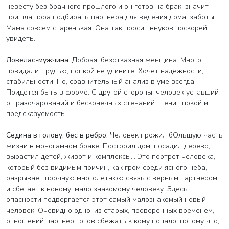
невесту без брачного прошлого и он готов на брак, значит
пришла пора подбирать партнера для ведения дома, заботы.
Мама совсем старенькая. Она так просит внуков поскорей
увидеть.
Ловелас-мужчина:
Добрая, безотказная женщина. Много
повидали. Грудью, попкой не удивите. Хочет надежности,
стабильности. Но, сравнительный анализ в уме всегда.
Придется быть в форме. С другой стороны, человек уставший
от разочарований и бесконечных стенаний. Ценит покой и
предсказуемость.
Седина в голову, бес в ребро:
Человек прожил бОльшую часть
жизни в моногамном браке. Построил дом, посадил дерево,
вырастил детей, живот и комплексы… Это портрет человека,
который без видимым причин, как гром среди ясного неба,
разрывает прочную многолетнюю связь с верным партнером
и сбегает к новому, мало знакомому человеку. Здесь
опасности подвергается этот самый малознакомый новый
человек. Очевидно одно: из старых, проверенных временем,
отношений партнер готов сбежать к кому попало, потому что,