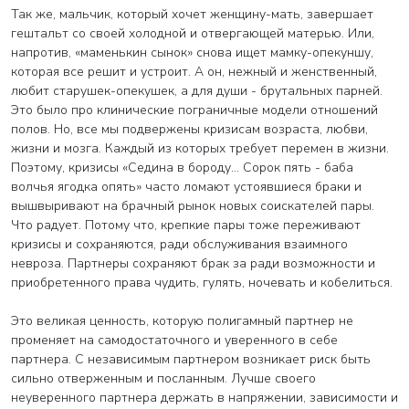
Так же, мальчик, который хочет женщину-мать, завершает
гештальт со своей холодной и отвергающей матерью. Или,
напротив, «маменькин сынок» снова ищет мамку-опекуншу,
которая все решит и устроит. А он, нежный и женственный,
любит старушек-опекушек, а для души - брутальных парней.
Это было про клинические пограничные модели отношений
полов. Но, все мы подвержены кризисам возраста, любви,
жизни и мозга. Каждый из которых требует перемен в жизни.
Поэтому, кризисы «Седина в бороду… Сорок пять - баба
волчья ягодка опять» часто ломают устоявшиеся браки и
вышвыривают на брачный рынок новых соискателей пары.
Что радует. Потому что, крепкие пары тоже переживают
кризисы и сохраняются, ради обслуживания взаимного
невроза. Партнеры сохраняют брак за ради возможности и
приобретенного права чудить, гулять, ночевать и кобелиться.
Это великая ценность, которую полигамный партнер не
променяет на самодостаточного и уверенного в себе
партнера. С независимым партнером возникает риск быть
сильно отверженным и посланным. Лучше своего
неуверенного партнера держать в напряжении, зависимости и