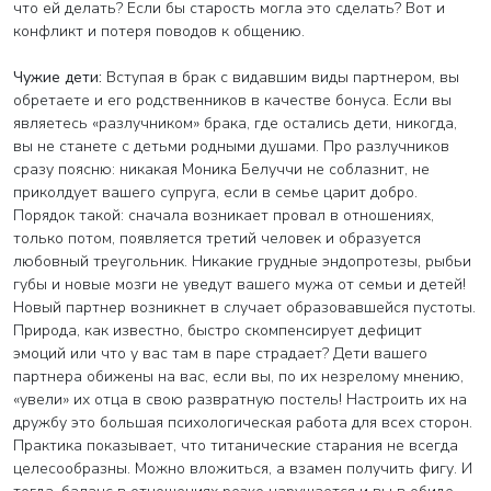
что ей делать? Если бы старость могла это сделать? Вот и
конфликт и потеря поводов к общению.
Чужие дети:
Вступая в брак с видавшим виды партнером, вы
обретаете и его родственников в качестве бонуса. Если вы
являетесь «разлучником» брака, где остались дети, никогда,
вы не станете с детьми родными душами. Про разлучников
сразу поясню: никакая Моника Белуччи не соблазнит, не
приколдует вашего супруга, если в семье царит добро.
Порядок такой: сначала возникает провал в отношениях,
только потом, появляется третий человек и образуется
любовный треугольник. Никакие грудные эндопротезы, рыбьи
губы и новые мозги не уведут вашего мужа от семьи и детей!
Новый партнер возникнет в случает образовавшейся пустоты.
Природа, как известно, быстро скомпенсирует дефицит
эмоций или что у вас там в паре страдает? Дети вашего
партнера обижены на вас, если вы, по их незрелому мнению,
«увели» их отца в свою развратную постель! Настроить их на
дружбу это большая психологическая работа для всех сторон.
Практика показывает, что титанические старания не всегда
целесообразны. Можно вложиться, а взамен получить фигу. И