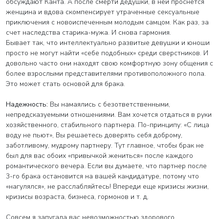
обсуждают Канта. А после смерти дедушки, в ней проснется
женщина и вдова скомпенсирует утраченные сексуальные
приключения с новоиспеченным молодым самцом. Как раз, за
счет наследства старика-мужа. И снова гармония.
Бывает так, что интеллектуально развитые девушки и юноши
просто не могут найти «себе подобных» среди сверстников. И
довольно часто они находят свою комфортную зону общения с
более взрослыми представителями противоположного пола.
Это может стать основой для брака.
Надежность:
Вы намаялись с безответственными,
непредсказуемыми отношениями. Вам хочется отдаться в руки
хозяйственного, стабильного партнера. По-принципу: «С лица
воду не пьют», Вы решаетесь доверять себя доброму,
заботливому, мудрому партнеру. Тут главное, чтобы брак не
был для вас обоих «привычкой жениться» после каждого
романтического вечера. Если вы думаете, что партнер после
3-го брака остановится на вашей кандидатуре, потому что
«нагулялся», не расслабляйтесь! Впереди еще кризисы жизни,
кризисы возраста, бизнеса, гормонов и т. д.
Совсем я запугала вас невозможностью здорового,