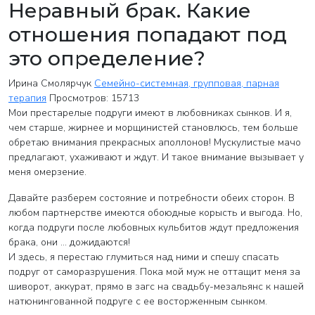
Неравный брак. Какие
отношения попадают под
это определение?
Ирина Смолярчук
Семейно-системная, групповая, парная
терапия
Просмотров: 15713
Мои престарелые подруги имеют в любовниках сынков. И я,
чем старше, жирнее и морщинистей становлюсь, тем больше
обретаю внимания прекрасных аполлонов! Мускулистые мачо
предлагают, ухаживают и ждут. И такое внимание вызывает у
меня омерзение.
Давайте разберем состояние и потребности обеих сторон. В
любом партнерстве имеются обоюдные корысть и выгода. Но,
когда подруги после любовных кульбитов ждут предложения
брака, они … дожидаются!
И здесь, я перестаю глумиться над ними и спешу спасать
подруг от саморазрушения. Пока мой муж не оттащит меня за
шиворот, аккурат, прямо в загс на свадьбу-мезальянс к нашей
натюнингованной подруге с ее восторженным сынком.