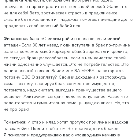
привлекательности, сегодня она выбирает молодого,
послушного парня и растит его под своей опекой. Жаль, что
не для себя! Зато, эротическая страсть в предклимаксе,
счастье быть желанной и… надежда помогают женщине долго
продлевать свой короткий бабий век.
Финансовая база:
«С милым рай и в шалаше, если милый -
атташе» Если 30 лет назад люди вступали в брак по-причине
залета, комсомольской карьеры, общей зарплаты и кредита,
то сегодня брак целесообразен, если в нем качество твоей
жизни однозначно улучшается. Это не потребительство. Это
рациональный подход. Зачем мне ЗА МУЖА, на которого я
потрачу СВОЮ зарплату?! Своими доходами я распоряжусь
сама. Поэтому, планируя брак, совместное имущество,
потомство, надо считать выгоды и преимущества вашего
решения. Альтруизм, сегодня, дело непопулярное. Разве что
волонтерство и гуманитарная помощь нуждающимся. Но, это
не про брак!
Романтика:
И стар и млад хотят прогулок при луне и вздохов
на скамейке. Помните об этом! Ветераны долгих браков!
Я психолог и предупреждаю вас о «подводных» камнях в