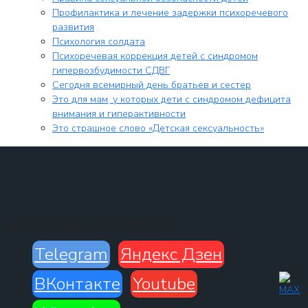
Профилактика и лечение задержки психоречевого
развития
Психология солдата
Психоречевая коррекция детей с синдромом
гипервозбудимости СДВГ
Сегодня всемирный день братьев и сестер
Это для мам, у которых дети с синдромом дефицита
внимания и гиперактивности
Это страшное слово «Детская сексуальность»
Я всегда на связи
Telegram
Яндекс Дзен
ВКонтакте
Youtube