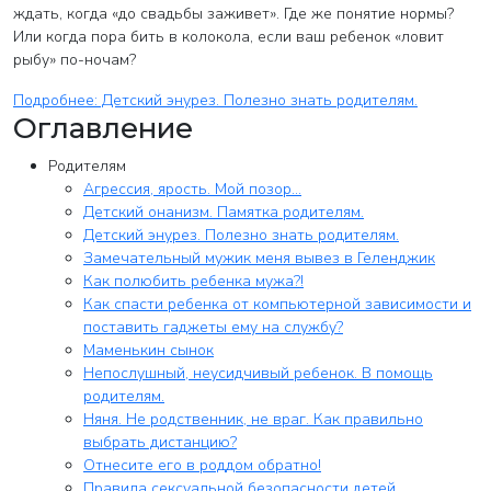
ждать, когда «до свадьбы заживет». Где же понятие нормы?
Или когда пора бить в колокола, если ваш ребенок «ловит
рыбу» по-ночам?
Подробнее: Детский энурез. Полезно знать родителям.
Оглавление
Родителям
Агрессия, ярость. Мой позор...
Детский онанизм. Памятка родителям.
Детский энурез. Полезно знать родителям.
Замечательный мужик меня вывез в Геленджик
Как полюбить ребенка мужа?!
Как спасти ребенка от компьютерной зависимости и
поставить гаджеты ему на службу?
Маменькин сынок
Непослушный, неусидчивый ребенок. В помощь
родителям.
Няня. Не родственник, не враг. Как правильно
выбрать дистанцию?
Отнесите его в роддом обратно!
Правила сексуальной безопасности детей